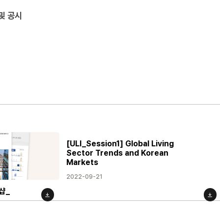
및 공시
[ULI_Session1] Global Living
Sector Trends and Korean
Markets
2022-09-21
샵_