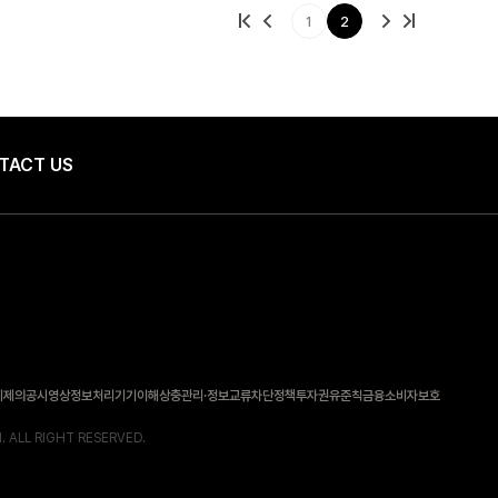
1
2
TACT US
체제의공시
영상정보처리기기
이해상충관리·정보교류차단정책
투자권유준칙
금융소비자보호
. ALL RIGHT RESERVED.