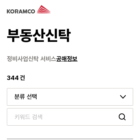
부동산신탁
정비사업
신탁 서비스
공매정보
344
건